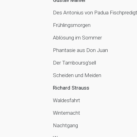
Gustav Mahler
Des Antonius von Padua Fischpredig
Frühlingsmorgen
Ablösung im Sommer
Phantasie aus Don Juan
Der Tamboursg'sell
Scheiden und Meiden
Richard Strauss
Waldesfahrt
Winternacht
Nachtgang