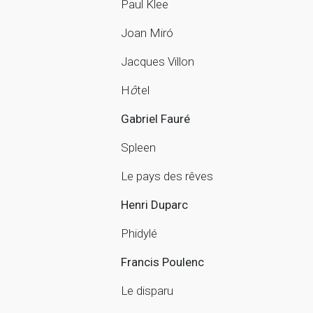
Paul Klee
Joan
Miró
Jacques Villon
H
ô
tel
Gabriel Fauré
Spleen
Le pays des rêves
Henri Duparc
Phidylé
Francis Poulenc
Le disparu